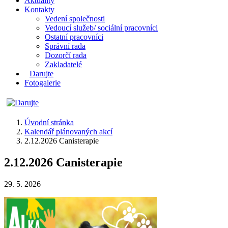
Aktuality
Kontakty
Vedení společnosti
Vedoucí služeb/ sociální pracovníci
Ostatní pracovníci
Správní rada
Dozorčí rada
Zakladatelé
Darujte
Fotogalerie
Úvodní stránka
Kalendář plánovaných akcí
2.12.2026 Canisterapie
2.12.2026 Canisterapie
29. 5. 2026