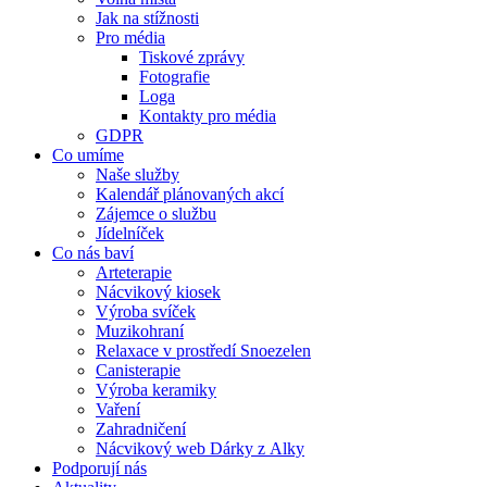
Jak na stížnosti
Pro média
Tiskové zprávy
Fotografie
Loga
Kontakty pro média
GDPR
Co umíme
Naše služby
Kalendář plánovaných akcí
Zájemce o službu
Jídelníček
Co nás baví
Arteterapie
Nácvikový kiosek
Výroba svíček
Muzikohraní
Relaxace v prostředí Snoezelen
Canisterapie
Výroba keramiky
Vaření
Zahradničení
Nácvikový web Dárky z Alky
Podporují nás