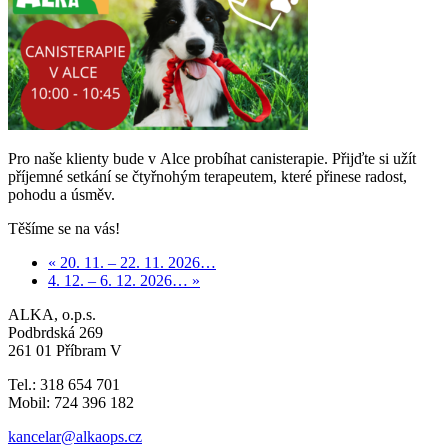
Pro naše klienty bude v Alce probíhat canisterapie. Přijďte si užít
příjemné setkání se čtyřnohým terapeutem, které přinese radost,
pohodu a úsměv.
Těšíme se na vás!
« 20. 11. – 22. 11. 2026…
4. 12. – 6. 12. 2026… »
ALKA, o.p.s.
Podbrdská 269
261 01 Příbram V
Tel.: 318 654 701
Mobil: 724 396 182
kancelar@alkaops.cz