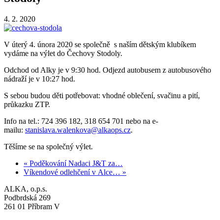
4. 2. 2020
V úterý 4. února 2020 se společně s naším dětským klubíkem
vydáme na výlet do Čechovy Stodoly.
Odchod od Alky je v 9:30 hod. Odjezd autobusem z autobusového
nádraží je v 10:27 hod.
S sebou budou děti potřebovat: vhodné oblečení, svačinu a pití,
průkazku ZTP.
Info na tel.: 724 396 182, 318 654 701 nebo na e-
mailu:
stanislava.walenkova@alkaops.cz
.
Těšíme se na společný výlet.
« Poděkování Nadaci J&T za…
Víkendové odlehčení v Alce… »
ALKA, o.p.s.
Podbrdská 269
261 01 Příbram V