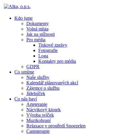
Kdo jsme
Dokumenty
Volná místa
Jak na stížnosti
Pro média
Tiskové zprávy
Fotografie
Loga
Kontakty pro média
GDPR
Co umíme
Naše služby
Kalendář plánovaných akcí
Zájemce o službu
Jídelníček
Co nás baví
Arteterapie
Nácvikový kiosek
Výroba svíček
Muzikohraní
Relaxace v prostředí Snoezelen
Canisterapie