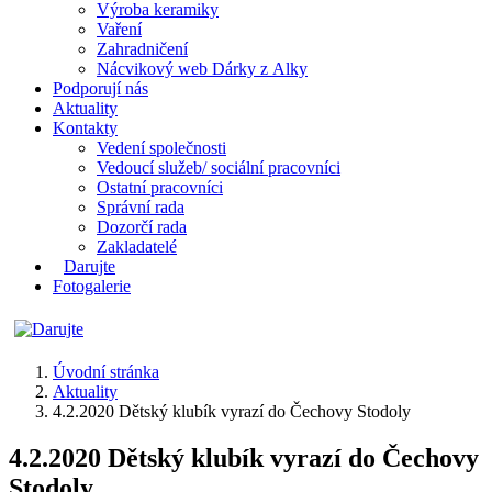
Výroba keramiky
Vaření
Zahradničení
Nácvikový web Dárky z Alky
Podporují nás
Aktuality
Kontakty
Vedení společnosti
Vedoucí služeb/ sociální pracovníci
Ostatní pracovníci
Správní rada
Dozorčí rada
Zakladatelé
Darujte
Fotogalerie
Úvodní stránka
Aktuality
4.2.2020 Dětský klubík vyrazí do Čechovy Stodoly
4.2.2020 Dětský klubík vyrazí do Čechovy
Stodoly