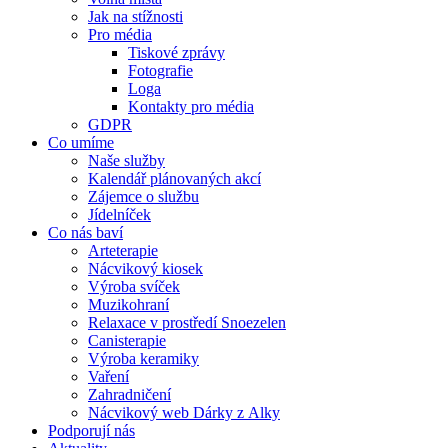
Jak na stížnosti
Pro média
Tiskové zprávy
Fotografie
Loga
Kontakty pro média
GDPR
Co umíme
Naše služby
Kalendář plánovaných akcí
Zájemce o službu
Jídelníček
Co nás baví
Arteterapie
Nácvikový kiosek
Výroba svíček
Muzikohraní
Relaxace v prostředí Snoezelen
Canisterapie
Výroba keramiky
Vaření
Zahradničení
Nácvikový web Dárky z Alky
Podporují nás