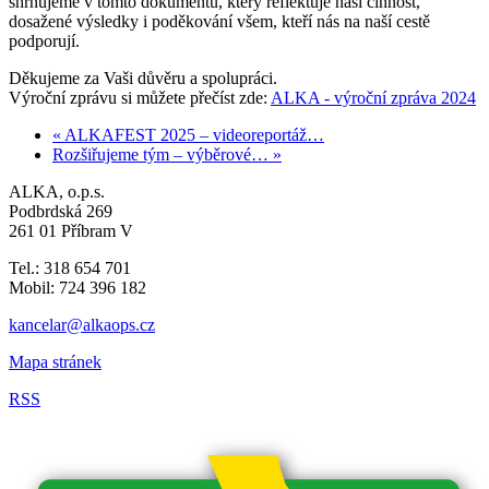
shrnujeme v tomto dokumentu, který reflektuje naši činnost,
dosažené výsledky i poděkování všem, kteří nás na naší cestě
podporují.
Děkujeme za Vaši důvěru a spolupráci.
Výroční zprávu si můžete přečíst zde:
ALKA - výroční zpráva 2024
« ALKAFEST 2025 – videoreportáž…
Rozšiřujeme tým – výběrové… »
ALKA, o.p.s.
Podbrdská 269
261 01 Příbram V
Tel.: 318 654 701
Mobil: 724 396 182
kancelar@alkaops.cz
Mapa stránek
RSS