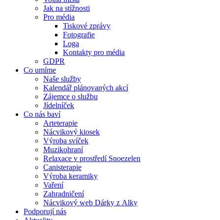
Jak na stížnosti
Pro média
Tiskové zprávy
Fotografie
Loga
Kontakty pro média
GDPR
Co umíme
Naše služby
Kalendář plánovaných akcí
Zájemce o službu
Jídelníček
Co nás baví
Arteterapie
Nácvikový kiosek
Výroba svíček
Muzikohraní
Relaxace v prostředí Snoezelen
Canisterapie
Výroba keramiky
Vaření
Zahradničení
Nácvikový web Dárky z Alky
Podporují nás